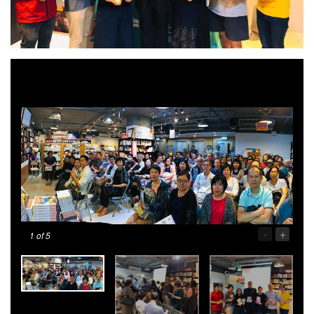
-
+
1
of 5