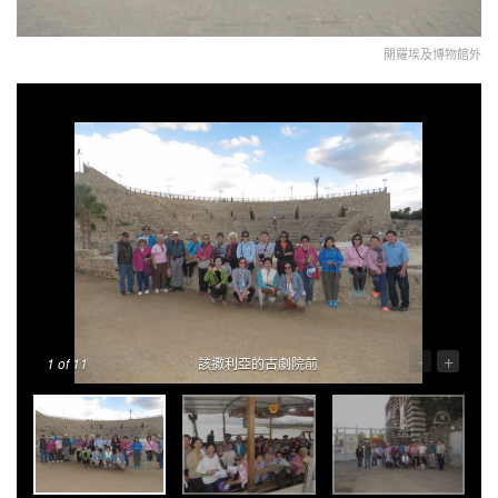
開羅埃及博物館外
-
+
1
of 11
該撒利亞的古劇院前