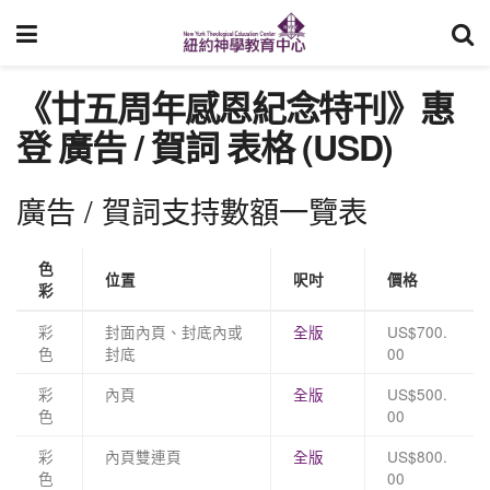
《廿五周年感恩紀念特刊》惠
登 廣告 / 賀詞 表格 (USD)
廣告 / 賀詞支持數額一覽表
色
位置
呎吋
價格
彩
彩
封面內頁、封底內或
全版
US$700.
色
封底
00
彩
內頁
全版
US$500.
色
00
彩
內頁雙連頁
全版
US$800.
色
00