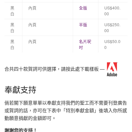
黑
內頁
全版
US$400.
白
00
黑
內頁
半版
US$250.
白
00
黑
內頁
名片呎
US$50.0
白
吋
0
合共四十款賀詞可供選擇，請按此處下載樣板 —
奉獻支持
倘若閣下願意單單以奉獻支持我們的聖工而不需要刊登廣告
或賀詞的話，亦可在下表中「特別奉獻金額」後填入你所感
動願意捐獻的金額即可。
謝謝您的支持！