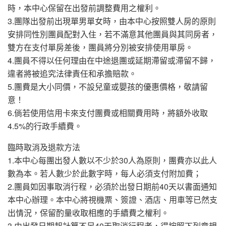
時，本中心保留在出發前調整費用之權利。
3.團隊出發前出現單男單女時，由本中心按照雙人房的原則
安排同性別團員配對入住，若不滿意其他團員與其同房者，
雙方在支付單房差後，團員將分別被安排使用單房。
4.團員不得以任何理由在中途退團或延期滯留或滯留不歸，
違者將被追究法律責任和承擔賠款。
5.團費是大小同價，不設兒童或嬰孩的優惠價格，敬請留
意！
6.倘若使用信用卡來支付團費或相關費用時，將額外收取
4.5%的行政手續費。
臨時取消及退款方法
1.本中心每團出發人數以不少於30人為原則，團費亦以此人
數為本。若人數少於此數字時，每人必須支付附加費；
2.團員如因事取消行程，必須於出發日期前40天以書面通知
本中心辦理。本中心將視機票、簽證、酒店、用車等已然支
出情況，保留酌量收取相應的手續費之權利。
3.由出發日期起計算不足40天取消行程者，得按照下列章規