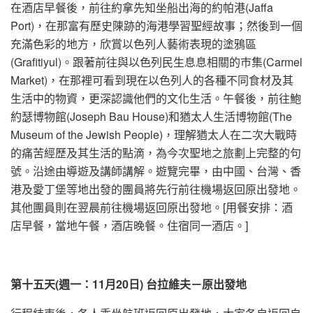
在酒店早餐後，前往約拿先知坐船出海的約帕港(Jaffa
Port)，在那富有歷史陳跡的海港學習聖經故事；然後到一個
充滿色彩的地方，欣賞以色列人藝術表現的塗鴉區
(Grafitiyul)。跟著前往與以色列民生息息相關的巿集(Carmel
Market)，在那裡可看到現在以色列人的各種不同食材及其
生活中的物資，更深認識他們的文化生活。午餐後，前往鮑
約瑟博物館(Joseph Bau House)和猶太人生活博物館(The
Museum of the Jewish People)，理解猶太人在二次大戰時
的痛苦經歷及其生活的點滴，為今次聖地之旅劃上完整的句
號。沿途由導遊及講師講解。遊覽完畢，由中國、台灣、香
港及愛丁堡等地出發的團員將先行前往機場返回原出發地。
其他團員則在翌晨前往機場返回原出發地。[用餐安排：酒
店早餐，當地午餐，酒店晚餐。住宿同一酒店。]
第十
五
天
(週一：11月20日)
台拉維夫
－原出發地