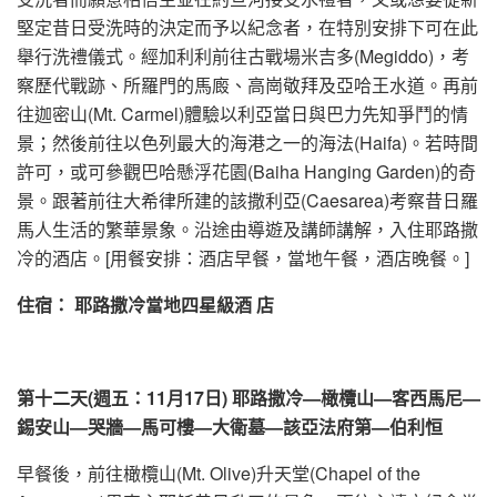
堅定昔日受洗時的決定而予以紀念者，在特別安排下可在此
舉行洗禮儀式。經加利利前往古戰場米吉多(Megiddo)，考
察歷代戰跡、所羅門的馬廄、高崗敬拜及亞哈王水道。再前
往迦密山(Mt. Carmel)體驗以利亞當日與巴力先知爭鬥的情
景；然後前往以色列最大的海港之一的海法(Haifa)。若時間
許可，或可參觀巴哈懸浮花園(Baiha Hanging Garden)的奇
景。跟著前往大希律所建的該撒利亞(Caesarea)考察昔日羅
馬人生活的繁華景象。沿途由導遊及講師講解，入住耶路撒
冷的酒店。[用餐安排：酒店早餐，當地午餐，酒店晚餐。]
住宿： 耶路撒冷當地四星級酒
店
第
十二
天
(週五：11月17日)
耶路撒冷—橄欖山—客西馬尼—
錫安山—哭牆—馬可樓—大衛墓—該亞法府第—伯利恒
早餐後，前往橄欖山(Mt. Olive)升天堂(Chapel of the