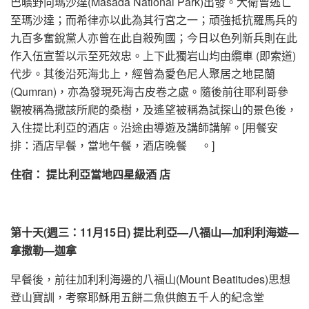
巴曠野向瑪沙達(Masada National Park)出發。大衛曾逃亡
至瑪沙達；而希律亦以此為其行宮之一；頑強抵抗羅馬兵的
九百多奮銳黨人亦曾在此自殺殉國；今日以色列新兵則在此
作入伍宣誓以示至死效忠。上下此獨岩山均由纜車 (即索道)
代步。其後沿死海北上，經曾為愛色尼人聚居之地昆蘭
(Qumran)，亦為發現死海古皮卷之處。隨後前往耶利哥參
觀被稱為撒該所爬的桑樹，及遙望被稱為試探山的景色後，
入住提比利亞的酒店。沿途由導遊及講師講解。[用餐安
排：酒店早餐，當地午餐，酒店晚餐 。]
住宿： 提比利亞當地四星級酒
店
第
十
天
(週三：11月15日) 提比利亞—八福山—加利利海遊—
拿撒勒—迦拿
早餐後，前往加利利海邊的八福山(Mount Beatitudes)思想
登山寶訓，考察耶穌用五餅二魚供飽五千人的紀念堂