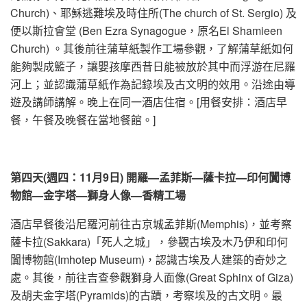
Church)、耶穌逃難埃及時住所(The church of St. Sergio) 及
便以斯拉會堂 (Ben Ezra Synagogue，原名El Shamieen
Church) 。其後前往蒲草紙製作工場參觀，了解蒲草紙如何
能夠製成籃子，讓嬰孩摩西昔日能被放於其中而浮游在尼羅
河上；並認識蒲草紙作為記錄埃及古文明的效用。沿途由導
遊及講師講解。晚上在同一酒店住宿。[用餐安排：酒店早
餐，午餐及晚餐在當地餐館。]
第
四
天
(週四
：
11月9日) 開羅—孟菲斯—薩卡拉—印何闐博
物館—金字塔—獅身人像—香精工場
酒店早餐後沿尼羅河前往古京城孟菲斯(Memphis)，並考察
薩卡拉(Sakkara)「死人之城」，參觀古埃及木乃伊和印何
闐博物館(Imhotep Museum)，認識古埃及人建築的奇妙之
處。其後，前往吉查參觀獅身人面像(Great Sphinx of Giza)
及胡夫金字塔(Pyramids)的古蹟，考察埃及的古文明。最