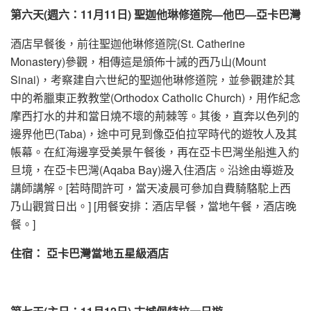
第六天
(
週六：
11月11日) 聖迦他琳修道院—他巴—亞卡巴灣
酒店早餐後，前往聖迦他琳修道院(St. Catherine
Monastery)參觀，相傳這是頒佈十誡的西乃山(Mount
Sinai)，考察建自六世紀的聖迦他琳修道院，並參觀建於其
中的希臘東正教教堂(Orthodox Catholic Church)，用作紀念
摩西打水的井和當日燒不壞的荊棘等。其後，直奔以色列的
邊界他巴(Taba)，途中可見到像亞伯拉罕時代的遊牧人及其
帳幕。在紅海邊享受美景午餐後，再在亞卡巴灣坐船進入約
旦境，在亞卡巴灣(Aqaba Bay)邊入住酒店。沿途由導遊及
講師講解。[若時間許可，當天凌晨可參加自費騎駱駝上西
乃山觀賞日出。] [用餐安排：酒店早餐，當地午餐，酒店晚
餐。]
住宿： 亞卡巴灣當地五星級酒店