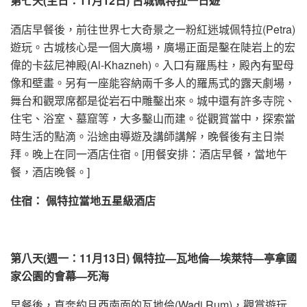
第
七
天
(主日
：
11月12日)
古城佩特拉一日遊
酒店早餐後，前往世界七大奇景之一粉紅迷城佩特拉(Petra)
遊玩。古城核心是一個大廣場，廣場正面是鑿在陡岩上的宏
偉的卡茲尼神殿(Al-Khazneh)。入口有羅馬柱，殿內有聖母
像和壁畫。另有一座能容納兩千多人的羅馬式的露天劇場，
舞台和觀眾席都是從岩石中雕鑿出來。城中還有許多寺院、
住宅、浴室、墓窟等，大多鑿山而建。從觀賞當中，探索當
時生活的點滴。沿途由導遊及講師講解，晚餐後有主日崇
拜。晚上在同一酒店住宿。[用餐安排：酒店早餐，當地午
餐，酒店晚餐。]
住宿： 佩特拉當地五星級酒店
第
八
天
(週一
：
11月13日)
佩特拉—瓦地倫—
埃萊特—亭拿國
家公園的會幕—死海
早餐後，直奔約旦西南面的瓦地倫(Wadi Rum)，觀賞遊玩