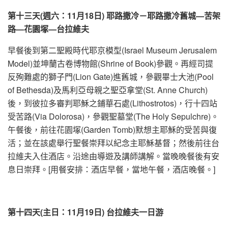
第十三天
(週六：11月18日) 耶路撒冷－耶路撒冷舊城—苦架
路—花園塚—台拉維夫
早餐後到第二聖殿時代耶京模型(Israel Museum Jerusalem
Model)並坤蘭古卷博物館(Shrine of Book)參觀。再經司提
反殉難處的獅子門(Lion Gate)進舊城，參觀畢士大池(Pool
of Bethesda)及馬利亞母親之聖亞拿堂(St. Anne Church)
後，到彼拉多審判耶穌之鋪華石處(Lithostrotos)，行十四站
受苦路(Via Dolorosa)，參觀聖墓堂(The Holy Sepulchre)。
午餐後，前往花園塚(Garden Tomb)默想主耶穌的受苦與復
活；並在該處舉行聖餐崇拜以紀念主耶穌基督；然後前往台
拉維夫入住酒店。沿途由導遊及講師講解。當晚晚餐後有安
息日崇拜。[用餐安排：酒店早餐，當地午餐，酒店晚餐。]
第十四天
(主日：11月19日) 台拉維夫一日游