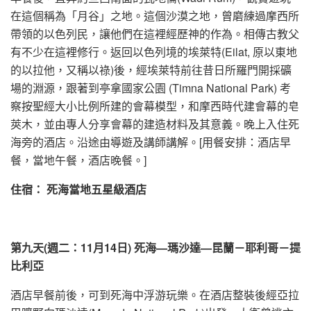
在這個稱為「月谷」之地。這個沙漠之地，曾磨練過摩西所
帶領的以色列民，讓他們在這裡經歷神的作為。相傳古教父
有不少在這裡修行。返回以色列境的埃萊特(Eilat, 原以東地
的以拉他，又稱以祿)後，經埃萊特前往昔日所羅門開採礦
場的淵源，跟著到亭拿國家公園 (Timna National Park) 考
察按聖經大小比例所建的會幕模型，和摩西時代建會幕的皂
莢木，並由專人分享會幕的建造材料及其意義。晚上入住死
海旁的酒店。沿途由導遊及講師講解。[用餐安排：酒店早
餐，當地午餐，酒店晚餐。]
住宿： 死海當地五星級酒店
第九
天
(週二
：
11月14日) 死海—瑪沙達—
昆
蘭－耶利哥－提
比利亞
酒店早餐前後，可到死海中浮游玩樂。在酒店整裝後經亞拉