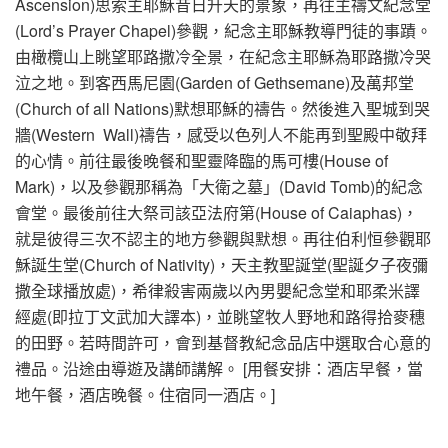
Ascension)思索主耶穌昔日升天的景象，再往主禱文紀念堂
(Lord’s Prayer Chapel)參觀，紀念主耶穌教導門徒的事蹟。
由橄欖山上眺望耶路撒冷全景，在紀念主耶穌為耶路撒冷哭
泣之地。到客西馬尼園(Garden of Gethsemane)及萬邦堂
(Church of all Nations)默想耶穌的禱告。然後進入聖城到哭
牆(Western Wall)禱告，感受以色列人不能再到聖殿中敬拜
的心情。前往最後晚餐和聖靈降臨的馬可樓(House of
Mark)，以及參觀那稱為「大衛之墓」(David Tomb)的紀念
會堂。最後前往大祭司該亞法府第(House of Caiaphas)，
就是彼得三次不認主的地方參觀與默想。再往伯利恒參觀耶
穌誕生堂(Church of Nativity)，天主教聖誕堂(聖誕夕子夜彌
撒全球播放處)，希律殺害兩歲以內男嬰紀念堂和耶柔米譯
經處(即拉丁文武加大譯本)，並眺望牧人野地和路得拾麥穗
的田野。若時間許可，會到基督教紀念品店中選取合心意的
禮品。沿途由導遊及講師講解。 [用餐安排：酒店早餐，當
地午餐，酒店晚餐。住宿同一酒店。]