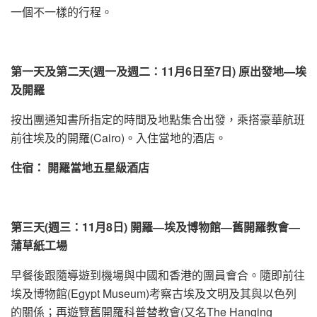
一個不一樣的行程。
第一天
及第二天
(
週
一及週二
：
11月6日
至
7日
)
原
出發地—埃
及開羅
按出團通知書所指定的時間及地點集合出發，乘搭豪華航班
前往埃及的開羅(Cairo)。入住當地的酒店。
住宿： 開羅當地五星級酒店
第
三
天
(
週三
：
11月8日) 開羅—埃及博物館—舊開羅教會—
蒲草紙工場
早餐後跟隨導遊到機場與中國和香港的團員會合。隨即前往
埃及博物館(Egypt Museum)考察古埃及文明及其與以色列
的關係；再遊覽舊開羅科普替教會(又名The Hanging