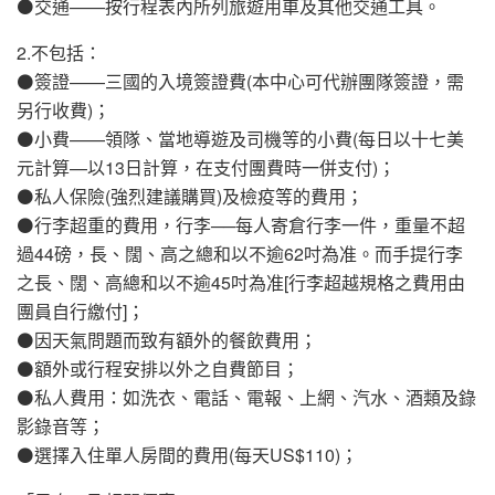
⚫交通——按行程表內所列旅遊用車及其他交通工具。
2.不包括：
⚫簽證——三國的入境簽證費(本中心可代辦團隊簽證，需
另行收費)；
⚫小費——領隊、當地導遊及司機等的小費(每日以十七美
元計算—以13日計算，在支付團費時一併支付)；
⚫私人保險(強烈建議購買)及檢疫等的費用；
⚫行李超重的費用，行李──每人寄倉行李一件，重量不超
過44磅，長、闊、高之總和以不逾62吋為准。而手提行李
之長、闊、高總和以不逾45吋為准[行李超越規格之費用由
團員自行繳付]；
⚫因天氣問題而致有額外的餐飲費用；
⚫額外或行程安排以外之自費節目；
⚫私人費用：如洗衣、電話、電報、上網、汽水、酒類及錄
影錄音等；
⚫選擇入住單人房間的費用(每天US$110)；