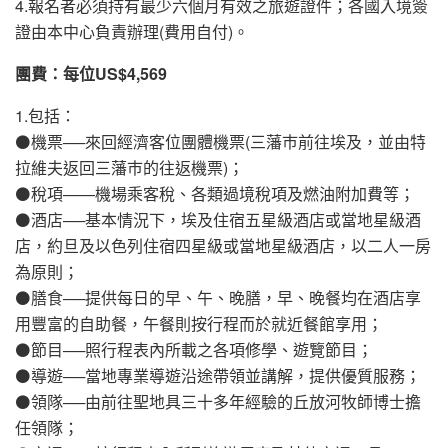
4.報名者必須持有最少六個月有效之旅遊證件；各國入境簽
證由本中心負責辦理(費用自付)。
團費：每位US$4,569
1.包括：
⚫機票──來回經濟客位團體機票(三藩巿前往埃及，並由特
拉維夫返回三藩巿的往返機票)；
⚫稅項——機場乘客稅、各類過境稅項及燃油附加費等；
⚫酒店──基本情況下，埃及住宿五星級酒店或當地星級酒
店，約旦及以色列住宿四星級或當地星級酒店，以二人一房
為原則；
⚫膳食──提供每日的早、午、晚膳，早、晚餐均在酒店享
用豐富的自助餐，午餐則按行程而於就近餐館享用；
⚫節目──照行程表內所載之各項修學、遊覽節目；
⚫導遊──當地專業導遊沿途帶領並講解，提供優質服務；
⚫領隊──由前往聖地具三十多年經驗的丘放河牧師博士擔
任領隊；