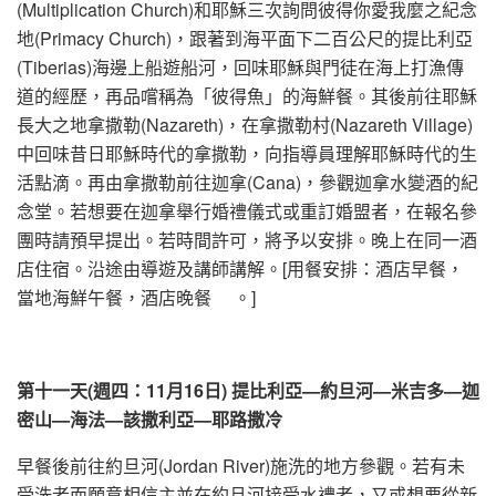
(Multiplication Church)和耶穌三次詢問彼得你愛我麼之紀念
地(Primacy Church)，跟著到海平面下二百公尺的提比利亞
(Tiberias)海邊上船遊船河，回味耶穌與門徒在海上打漁傳
道的經歷，再品嚐稱為「彼得魚」的海鮮餐。其後前往耶穌
長大之地拿撒勒(Nazareth)，在拿撒勒村(Nazareth Village)
中回味昔日耶穌時代的拿撒勒，向指導員理解耶穌時代的生
活點滴。再由拿撒勒前往迦拿(Cana)，參觀迦拿水變酒的紀
念堂。若想要在迦拿舉行婚禮儀式或重訂婚盟者，在報名參
團時請預早提出。若時間許可，將予以安排。晚上在同一酒
店住宿。沿途由導遊及講師講解。[用餐安排：酒店早餐，
當地海鮮午餐，酒店晚餐 。]
第
十一
天
(週四：11月16日) 提比利亞—約旦河
—米吉多—迦
密山—海法—該撒利亞—耶路撒冷
早餐後前往約旦河(Jordan River)施洗的地方參觀。若有未
受洗者而願意相信主並在約旦河接受水禮者，又或想要從新