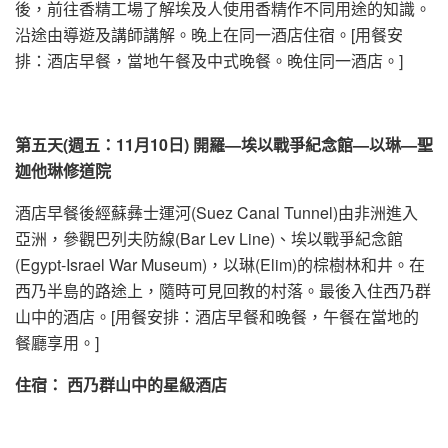
後，前往香精工場了解埃及人使用香精作不同用途的知識。
沿途由導遊及講師講解。晚上在同一酒店住宿。[用餐安
排：酒店早餐，當地午餐及中式晚餐。晚住同一酒店。]
第
五
天
(
週五：
11月10日) 開羅—埃以戰爭紀念館—以琳—聖
迦他琳修道院
酒店早餐後經蘇彝士運河(Suez Canal Tunnel)由非洲進入
亞洲，參觀巴列夫防線(Bar Lev Line)、埃以戰爭紀念館
(Egypt-Israel War Museum)，以琳(Elim)的棕樹林和井。在
西乃半島的路途上，隨時可見回教的村落。最後入住西乃群
山中的酒店。[用餐安排：酒店早餐和晚餐，午餐在當地的
餐廳享用。]
住宿： 西乃群山中的星級酒店