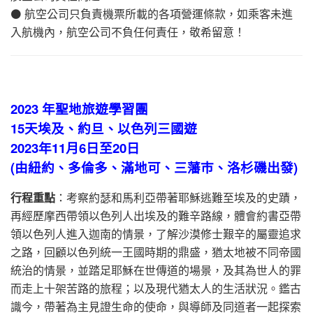
⚫ 航空公司只負責機票所載的各項營運條款，如乘客未進
入航機內，航空公司不負任何責任，敬希留意！
2023 年聖地旅遊學習團
15天埃及、約旦、以色列三國遊
2023年11月6日至20日
(由紐約、多倫多、滿地可、三藩巿、洛杉磯出發)
行程重點
：考察約瑟和馬利亞帶著耶穌逃難至埃及的史蹟，
再經歷摩西帶領以色列人出埃及的難辛路線，體會約書亞帶
領以色列人進入迦南的情景，了解沙漠修士艱辛的屬靈追求
之路，回顧以色列統一王國時期的鼎盛，猶太地被不同帝國
統治的情景，並踏足耶穌在世傳道的場景，及其為世人的罪
而走上十架苦路的旅程；以及現代猶太人的生活狀況。鑑古
識今，帶著為主見證生命的使命，與導師及同道者一起探索