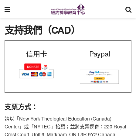
支持我們（CAD）
信用卡
Paypal
支票方式：
請以「New York Theological Education (Canada)
Center」或「NYTEC」抬頭；並將支票逕寄：220 Royal
Crest Court, Unit 9, Markham, ON L3R 9Y2 Canada