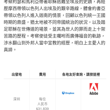
考察約瑟和馬利亞帶著耶穌逃難至埃及的史蹟，再經
歷摩西帶領以色列人出埃及的艱辛路線，體會約書亞
帶領以色列人進入迦南的情景，回顧以色列統一王國
時期的鼎盛，猶太地被不同帝國統治的狀況，以及踏
足耶穌在世傳道的場景，並其為世人的罪而走上十架
苦路的歷程。考察使徒受主囑咐而廣傳福音的軌跡，
涉水翻山到外邦人當中宣教的經歷，明白上主愛人的
真諦。
出發地
費用
各地友好查詢，請按這裡
深圳
每位
人民币
$31,839